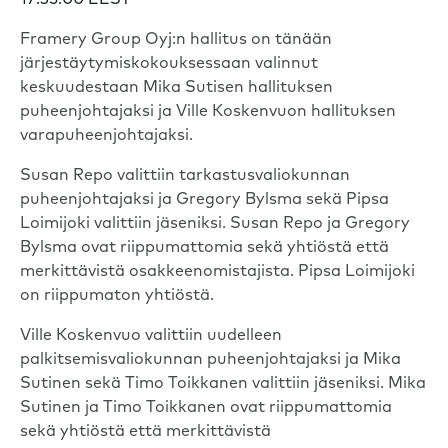
17:35:00 EEST
Framery Group Oyj:n hallitus on tänään
järjestäytymiskokouksessaan valinnut
keskuudestaan Mika Sutisen hallituksen
puheenjohtajaksi ja Ville Koskenvuon hallituksen
varapuheenjohtajaksi.
Susan Repo valittiin tarkastusvaliokunnan
puheenjohtajaksi ja Gregory Bylsma sekä Pipsa
Loimijoki valittiin jäseniksi. Susan Repo ja Gregory
Bylsma ovat riippumattomia sekä yhtiöstä että
merkittävistä osakkeenomistajista. Pipsa Loimijoki
on riippumaton yhtiöstä.
Ville Koskenvuo valittiin uudelleen
palkitsemisvaliokunnan puheenjohtajaksi ja Mika
Sutinen sekä Timo Toikkanen valittiin jäseniksi. Mika
Sutinen ja Timo Toikkanen ovat riippumattomia
sekä yhtiöstä että merkittävistä