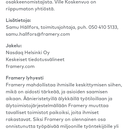
osakkeenomistajista. Ville Koskenvuo on
riippumaton yhtiöstä.
Lisätietoja:
Samu Hällfors, toimitusjohtaja, puh. 050 410 5133,
samu.hallfors@framery.com
Jakelu:
Nasdaq Helsinki Oy
Keskeiset tiedotusvälineet
framery.com
Framery lyhyesti
Framery mahdollistaa ihmisille keskittymisen siihen,
mikä on aidosti tärkeää, ja asioiden saamisen
aikaan. Äänieristetyillä älykkäillä työtiloillaan ja
älytoimistojärjestelmällään Framery muuttaa
tavalliset toimistot paikoiksi, joita ihmiset
rakastavat. Siksi Framery on olennainen osa
onnistunutta työpäivää miljoonille työntekijöille yli