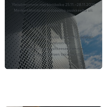
Yleisömyynnin merkintäaika 25.11.–28.11.2025
Merkintähinta tarjottavalta osakkeelta oli:
8,00 €
Tutustuthan tällä sivulla saatavilla olevaan
Finanssivalvonnan
hyväksymään esitteeseen ennen
sijoituspäätöksen tekemistä.