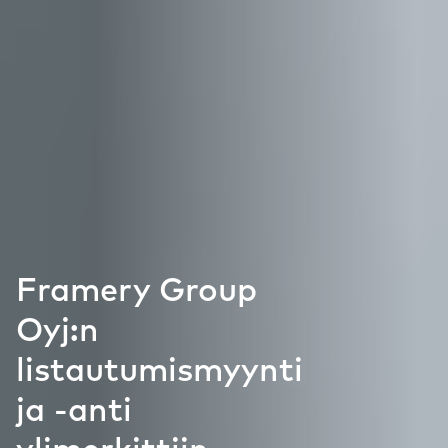
Framery Group
Oyj:n
listautumismyynti
ja -anti