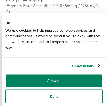
520 kg / 1146.4 ポンド
(Framery Four Accessibleの重量: 560 kg / 1234.6 ポン
ド)
Hi!
We use cookies to help improve our web services and
照明およびベンチレーション
communications. It would be great if you're okay with that,
but we fully understand and respect your choices either
照明
way!
天井照明
色温度: 4000K、照度: テーブルトップで最大500ルクス
ビデオライト
Show details
色温度: 4000K、照度: ユーザーの顔で最大350ルクス
換気
Allow all
最大換気量
100 ℓ/秒, 212 CFM (360.2 m3/h)
Deny
標準換気量