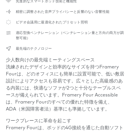
先進的なスマートポッド技術と機能性
精密に調整された音声プライバシーと反響のない音響性能
ビデオ会議用に最適化されたプリセット照明
適応型換ベンチレーション（ベンチレーション量と方向の両方が調
整可能）
最先端のテクノロジー
少人数向けの最先端ミーティングスペース
洗練されたデザインと効率的なサイズを持つFramery
Fourは、どのオフィスにも簡単に設置可能で、低い敷居
設計によりアクセスも容易です。広々とした高級感のあ
る内装には、快適なソファが2つと十分なテーブルスペ
ースが備えられています。Framery Four Accessible
は、Framery Fourのすべての優れた特徴を備え、
ADA（米国障害者法）基準にも準拠しています。
ワークプレースに革命を起こす
Framery Fourは、ポッドの4G接続を通じた自動ソフト