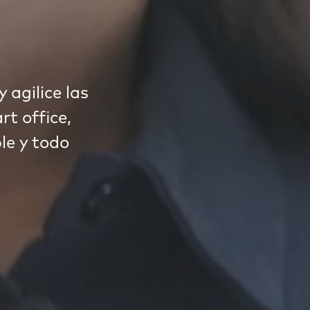
 agilice las
rt office,
le y todo