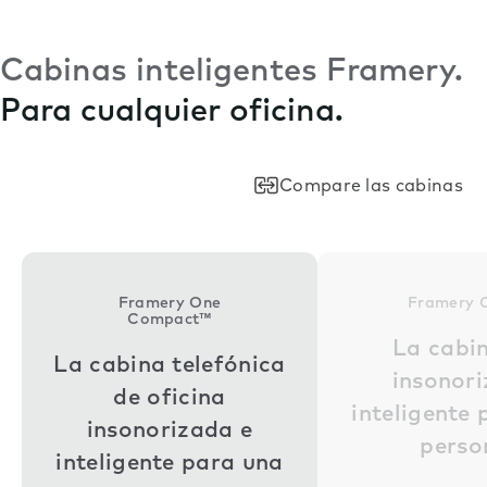
Cabinas inteligentes Framery.
Para cualquier oficina.
Compare las cabinas
Framery One
Framery 
Compact™
La cabi
La cabina telefónica
insonor
de oficina
inteligente
insonorizada e
perso
inteligente para una