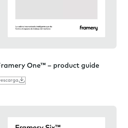
ramery One™ – product guide
escarga