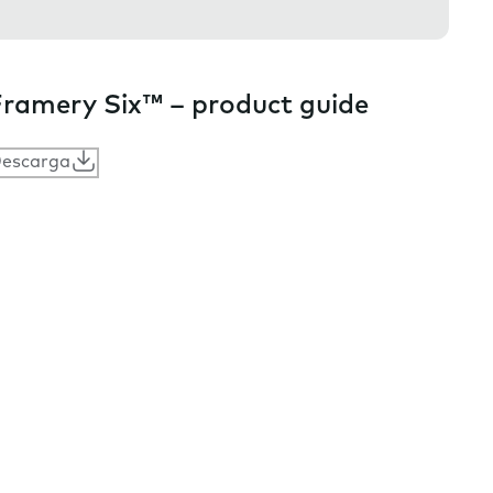
ramery Six™ – product guide
escarga