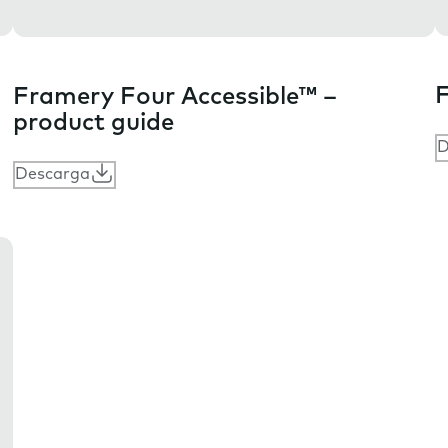
F
Framery Four Accessible™ –
product guide
D
Descarga