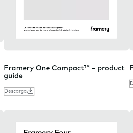
Framery One Compact™ – product
F
guide
D
Descarga