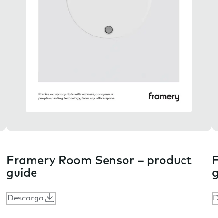
Framery Room Sensor – product
F
guide
g
Descarga
D