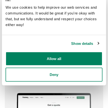
We use cookies to help improve our web services and
communications. It would be great if you're okay with
that, but we fully understand and respect your choices
either way!
Recevez un devis
Obtenez votre devis ici. Écrivez-
Show details
nous.
Allow all
Recevez un devis
Deny