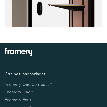
Cabines insonorisées
Framery One Compact™
Framery One™
Framery Four™