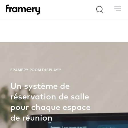
Search
FRAMERY ROOM DISPLAY™
Un système de
réservation de salle
pour chaque espace
de réunion