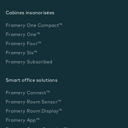
Cabines insonorisées
Framery One Compact™
Framery One™
Framery Four™
Framery Six™
Framery Subscribed
Smart office solutions
Framery Connect™
Framery Room Sensor™
Framery Room Display™
Framery App™