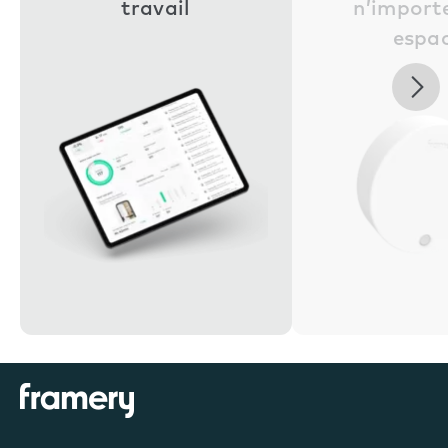
travail
n’import
espa
Nex