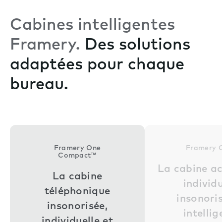
Cabines intelligentes
Framery.
Des solutions
adaptées pour chaque
bureau.
Framery One
Framery 
Compact™
La cabine a
La cabine
individu
téléphonique
insonori
insonorisée,
intellig
individuelle et