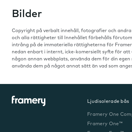
Bilder
Copyright på verbalt innehåll, fotografier och andr
och alla rättigheter till Innehållet förbehålls förut
intrång på de immateriella rättigheterna för Frame
nedan enbart i internt, icke-komersiellt syfte för att
någon annan webbplats, använda dem för din egen mar
använda dem på något annat sätt än vad som anges
Ljudisolerade bås
Framery One Com
Framery One™