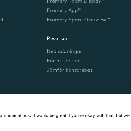
Framery Room Display™
Framery App™
ed
Framery Space Overview™
Resurser
Nedladdningar
För arkitekter
Jämför kontorsbås
munications. It would be great if you're okay with that, but we 
n
Privacy policy
IPR