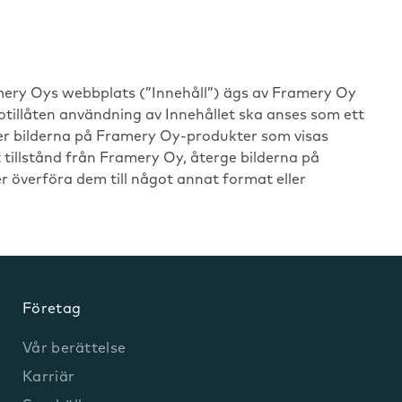
ramery Oys webbplats (”Innehåll”) ägs av Framery Oy
h otillåten användning av Innehållet ska anses som ett
ner bilderna på Framery Oy-produkter som visas
gt tillstånd från Framery Oy, återge bilderna på
r överföra dem till något annat format eller
Företag
Vår berättelse
Karriär