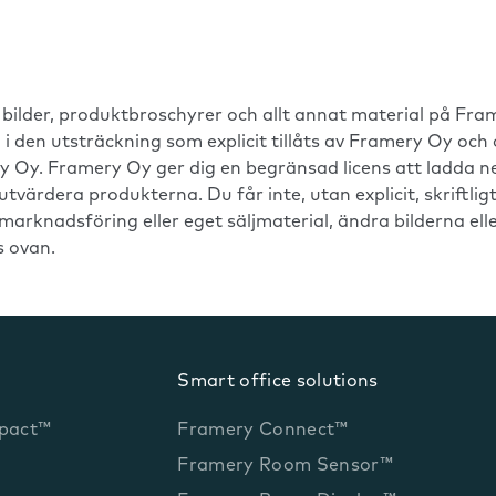
a bilder, produktbroschyrer och allt annat material på F
om i den utsträckning som explicit tillåts av Framery Oy oc
ry Oy. Framery Oy ger dig en begränsad licens att ladda 
 utvärdera produkterna. Du får inte, utan explicit, skriftli
knadsföring eller eget säljmaterial, ändra bilderna elle
 ovan.
Smart office solutions
pact™
Framery Connect™
Framery Room Sensor™