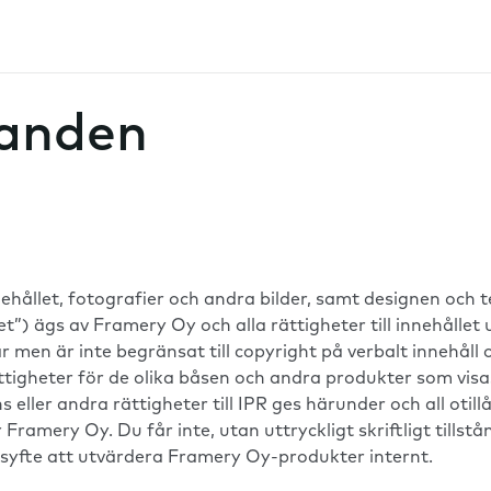
landen
nnehållet, fotografier och andra bilder, samt designen och
let”) ägs av Framery Oy och alla rättigheter till innehål
r men är inte begränsat till copyright på verbalt innehåll 
igheter för de olika båsen och andra produkter som visas h
ns eller andra rättigheter till IPR ges härunder och all ot
Framery Oy. Du får inte, utan uttryckligt skriftligt tillst
 syfte att utvärdera Framery Oy-produkter internt.