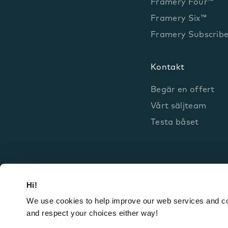
Framery Four™
Framery Six™
Framery Subscrib
Kontakt
Begär en offert
Vårt säljteam
Testa båset
Hi!
We use cookies to help improve our web services and com
and respect your choices either way!
Framery Group Oyj © 2026
Juridiska meddelande