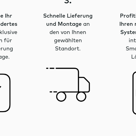
3.
e Ihr
Schnelle Lieferung
Profit
dertes
und Montage
an
Ihren
klusive
den von Ihnen
Syst
n für
gewählten
in
erung
Standort.
Sma
age.
L