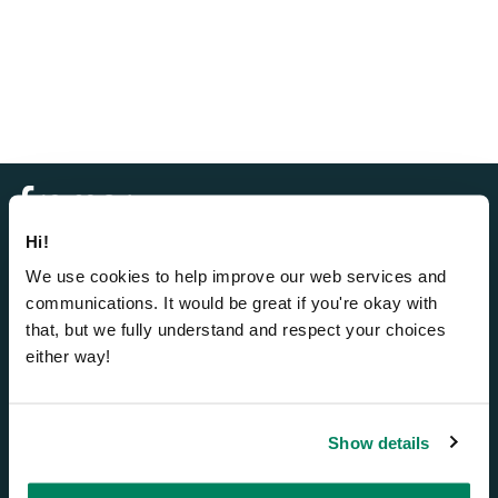
Hi!
We use cookies to help improve our web services and
communications. It would be great if you're okay with
Bürokabinen
that, but we fully understand and respect your choices
either way!
Framery One Compact™
Framery One™
Framery Four™
Show details
Framery Six™