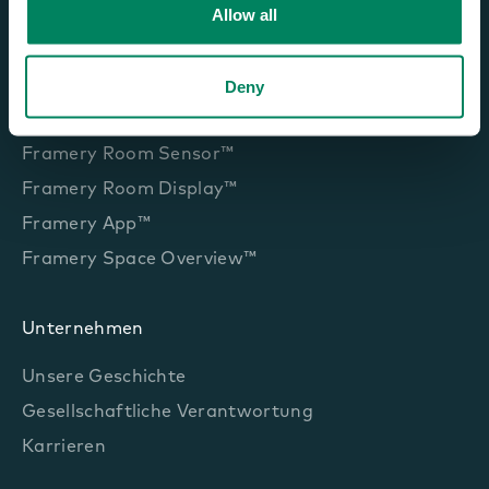
Framery Subscribed
Allow all
Smart-Office-Lösungen
Deny
Framery Connect™
Framery Room Sensor™
Framery Room Display™
Framery App™
Framery Space Overview™
Unternehmen
Unsere Geschichte
Gesellschaftliche Verantwortung
Karrieren