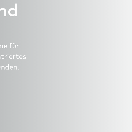
and
me für
triertes
unden.