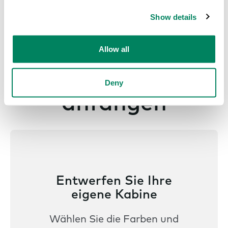
Show details
Allow all
Lass uns
Deny
anfangen
Entwerfen Sie Ihre
eigene Kabine
Wählen Sie die Farben und