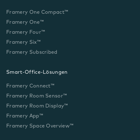
Framery One Compact™
Framery One™
Framery Four™
Framery Six™
Framery Subscribed
Smart-Office-Lösungen
Framery Connect™
Framery Room Sensor™
Framery Room Display™
Framery App™
Framery Space Overview™