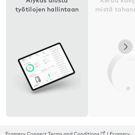
Älykäs alusta
Kerää kävi
työtilojen hallintaan
mistä tahans
Nex
Framery Connect Terms and Conditions
|
Framery