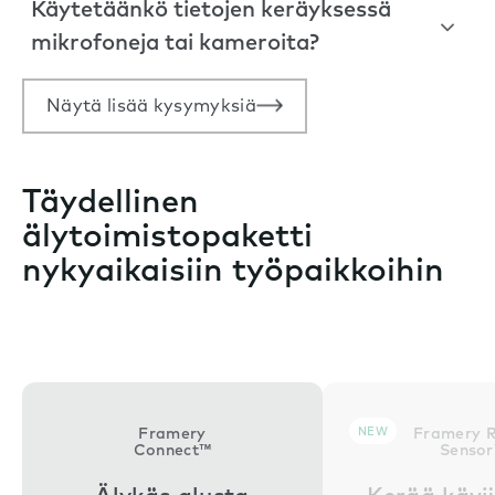
Käytetäänkö tietojen keräyksessä
mikrofoneja tai kameroita?
Näytä lisää kysymyksiä
Täydellinen
älytoimistopaketti
nykyaikaisiin työpaikkoihin
Framery
NEW
Framery 
Connect™
Senso