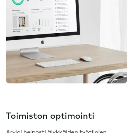
Toimiston optimointi
Arvioi helposti älykkäiden työtilojen