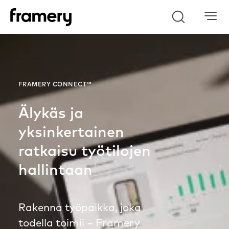
Haku
FRAMERY CONNECT™
Älykäs ja
yksinkertainen
ratkaisu työtilojen
hallintaan
Rakenna työpaikka, joka
todella toimii – Framery