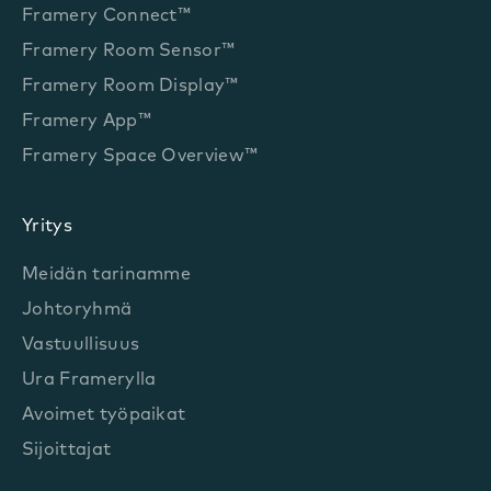
Framery Connect™
Framery Room Sensor™
Framery Room Display™
Framery App™
Framery Space Overview™
Yritys
Meidän tarinamme
Johtoryhmä
Vastuullisuus
Ura Framerylla
Avoimet työpaikat
Sijoittajat