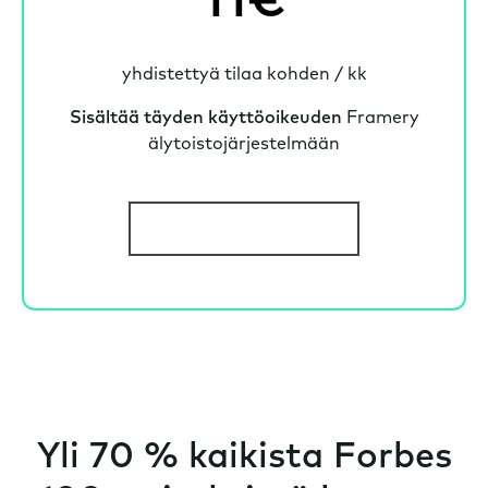
11€
yhdistettyä tilaa kohden / kk
Sisältää täyden käyttöoikeuden
Framery
älytoistojärjestelmään
Katso koko hinnasto
Yli 70 % kaikista Forbes