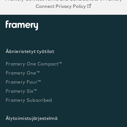
Connect Privacy Policy
Äänieristetyt työtilat
Framery One Compact™
Framery One™
Framery Four™
Framery Six™
Framery Subscribed
Älytoimistojärjestelmä