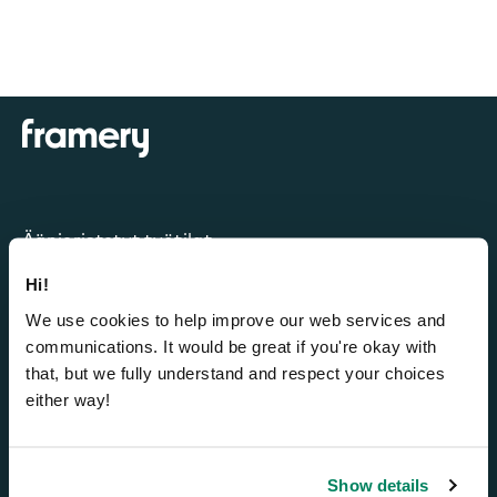
Äänieristetyt työtilat
Hi!
Framery One Compact™
We use cookies to help improve our web services and
Framery One™
communications. It would be great if you're okay with
Framery Four™
that, but we fully understand and respect your choices
Framery Six™
either way!
Framery Subscribed
Show details