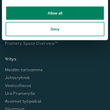
Älytoimistojärjestelmä
Framery Connect™
Allow all
Framery Room Sensor™
Framery Room Display™
Deny
Framery App™
Framery Space Overview™
Yritys
Meidän tarinamme
Johtoryhmä
Vastuullisuus
Ura Framerylla
Avoimet työpaikat
Sijoittajat