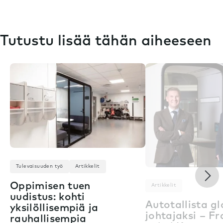
Tutustu lisää tähän aiheeseen
Tulevaisuuden työ
Artikkelit
Nex
Oppimisen tuen
Artikkelit
uudistus: kohti
Autotallista gl
yksilöllisempiä ja
johtajaksi – F
rauhallisempia