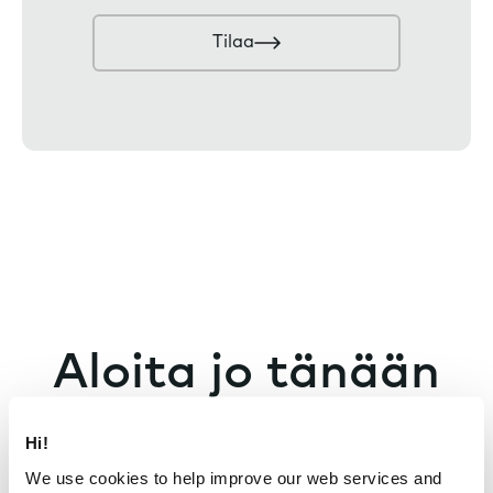
o
ö
n
p
Tilaa
s
o
e
s
n
t
t
i
Aloita jo tänään
Hi!
We use cookies to help improve our web services and