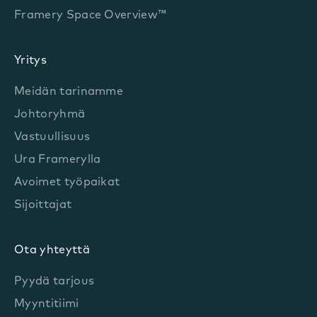
Framery Space Overview™
Yritys
Meidän tarinamme
Johtoryhmä
Vastuullisuus
Ura Framerylla
Avoimet työpaikat
Sijoittajat
Ota yhteyttä
Pyydä tarjous
Myyntitiimi