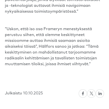
palveluntarjoaja, jonka älykkäät toimistoratkaisut
ja -teknologiat auttavat ihmisiä navigoimaan
nykyaikaisessa toimistoympäristössä.”
“Uskon, että iso osa Frameryn menestyksestä
perustuu siihen, että olemme keskittyneet
missioomme auttaa ihmisiä saamaan asioita
aikaiseksi töissä”, Hällfors sanoo ja jatkaa: “Tämä
keskittyminen on mahdollistanut tarjoomamme
radikaalin kehittämisen ja tavallisten toimistojen
muuttamisen tiloiksi, joissa ihmiset viihtyvät.”
Julkaistu
10.10.2025