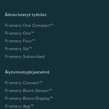
Äänieristetyt työtilat
Framery One Compact™
Framery One™
Framery Four™
Framery Six™
Framery Subscribed
Älytoimistojärjestelmä
Framery Connect™
Framery Room Sensor™
Framery Room Display™
Framery App™