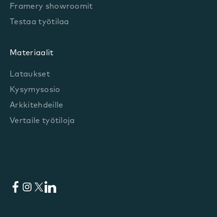
Framery showroomit
Testaa työtilaa
Materiaalit
Lataukset
Kysymysosio
Arkkitehdeille
Vertaile työtiloja
Facebook
Instagram
X
LinkedIn