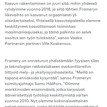
Kasvun rakentaminen on juuri sitä, mihin yhdessä
ryhdyimme vuonna 2018, ja siitä lähtien Frameryn
liikevaihto on kasvanut orgaanisesti yli
viisinkertaiseksi. Yhteisellä kasvutaipaleella olemme
keskittyneet kasvattamaan toimintaa
maailmanlaajuiseksi, ja tämä palkinto on selvä
osoitus sen työn tuloksista”, sanoo Vaaka
Partnersin partneri Ville Koskenvuo.
Framery on onnistunut yhdistämään fyysisen tilan
ja teknologian ratkaistakseen avokonttoreihin
liittyviä mely- ja yksityisyyshaasteita. ”Meillä on
tapana ennakoida kysyntää”, sanoo Frameryn
toimitusjohtaja Samu Hällfors. ”Olimme
markkinoiden ensimmäisiä, jotka tarjosivat
äänieristettyjä työtiloja keskittymistä varten
vuonna 2010. Nyt olemme kokonaisvaltainen