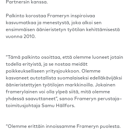
Partnersin kanssa.
Palkinto korostaa Frameryn inspiroivaa
kasvumatkaa ja menestystä, joka alkoi sen
ensimmäisen äänieristetyn työtilan kehittämisestä
vuonna 2010.
”Tämä palkinto osoittaa, että olemme luoneet jotain
todella erityistä, ja se nostaa meidät
poikkeukselliseen yritysjoukkoon. Olemme
kasvaneet autotallista suomalaiseksi edelläkävijäksi
äänieristettyjen työtilojen markkinoilla. Jokainen
framerylainen voi olla ylpeä siitä, mitä olemme
yhdessä saavuttaneet”, sanoo Frameryn perustaja–
toimitusjohtaja Samu Hällfors.
“Olemme erittäin innoissamme Frameryn puolesta.