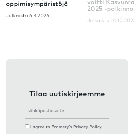
voitti Kasvunr
oppimisympäristöjä
2025 -palkinno
Julkaistu
6.3.2026
Julkaistu
10.10.202
Tilaa uutiskirjeemme
S
ä
h
C
I agree to Framery’s
Privacy Policy
.
k