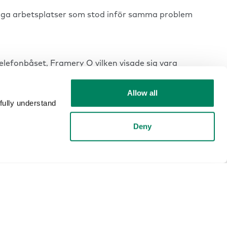
s många arbetsplatser som stod inför samma problem
elefonbåset, Framery O vilken visade sig vara
is som med allting nytt, en utmaning att sälja dem,
de företag som Microsoft, SAP och Deloitte köpa dem
Allow all
fully understand
Deny