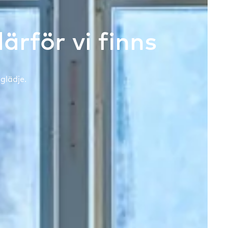
därför vi finns
glädje.