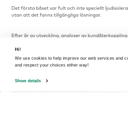
Det första båset var fult och inte speciellt ljudiso
utan att det fanns tillgängliga lösningar.
Efter år av utveckling, analyser av kundåterkoppling
superfunktionell, en tyst oas för att arbeta med fant
Hi!
men när folk började använda dem och såg hur det o
och älskade dem. Vi sålde tusentals av dem och idag
We use cookies to help improve our web services and com
and respect your choices either way!
Show details