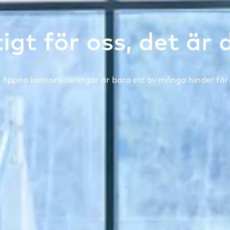
igt för oss, det är 
 i öppna kontorslösningar är bara ett av många hinder för 