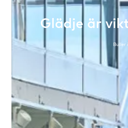
Glädje är vikt
Buller