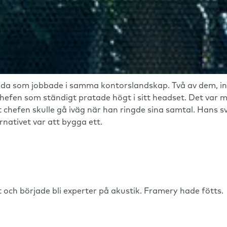
llda som jobbade i samma kontorslandskap. Två av dem, i
hefen som ständigt pratade högt i sitt headset. Det var m
 chefen skulle gå iväg när han ringde sina samtal. Hans sv
nativet var att bygga ett.
ch började bli experter på akustik. Framery hade fötts.