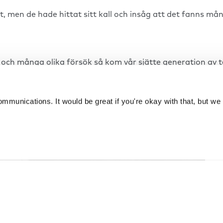
lerat, men de hade hittat sitt kall och insåg att det fann
 och många olika försök så kom vår sjätte generation av t
astisk akustik och tyst ventilation. I början var det, prec
mvandlade kontorslivet så spred sig ryktet. Snart börja
 är Framery O världens mest sålda bås.
munications. It would be great if you're okay with that, but we 