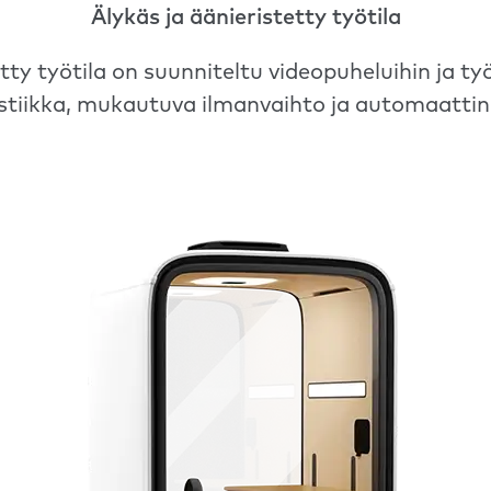
Älykäs ja äänieristetty työtila
etty työtila on suunniteltu videopuheluihin ja 
stiikka, mukautuva ilmanvaihto ja automaattine