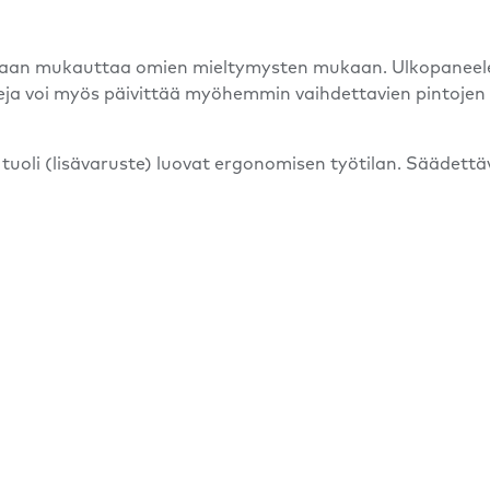
an mukauttaa omien mieltymysten mukaan. Ulkopaneeleihin
aleja voi myös päivittää myöhemmin vaihdettavien pintojen
tuoli (lisävaruste) luovat ergonomisen työtilan. Säädett