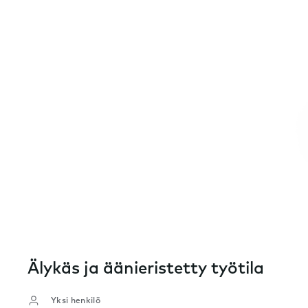
Älykäs ja äänieristetty työtila
Yksi henkilö