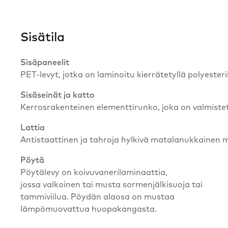
Sisätila
Sisäpaneelit
PET-levyt, jotka on laminoitu kierrätetyllä polyester
Sisäseinät ja katto
Kerrosrakenteinen elementtirunko, joka on valmistet
Lattia
Antistaattinen ja tahroja hylkivä matalanukkainen 
Pöytä
Pöytälevy on koivuvanerilaminaattia,
jossa valkoinen tai musta sormenjälkisuoja tai
tammiviilua. Pöydän alaosa on mustaa
lämpömuovattua huopakangasta.