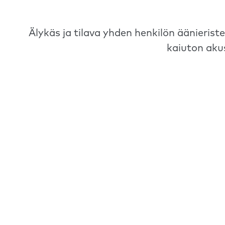
Älykäs ja tilava yhden henkilön äänierist
kaiuton aku