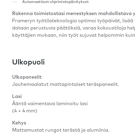
Automaattiset ohjelmistopäivitykset
Rakenna toimistostasi menestyksen mahdollistava 
Frameryn työtilateknologia optimoi työpäivät, lisää 
dataan perustuvia päätöksiä, varaa kokoustiloja help
käyttäjien mukaan, niin työt sujuvat helpommin kui
Ulkopuoli
Ulkopaneelit
Jauhemaalatut mattapintaiset teräspaneelit.
Lasi
Ääntä vaimentava laminoitu lasi
(4 + 4 mm)
Kehys
Mattamustat rungot terästä ja alumiinia.