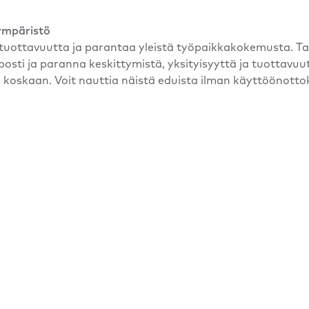
ympäristö
tuottavuutta ja parantaa yleistä työpaikkakokemusta. Tarki
osti ja paranna keskittymistä, yksityisyyttä ja tuottavuut
n koskaan. Voit nauttia näistä eduista ilman käyttöönott