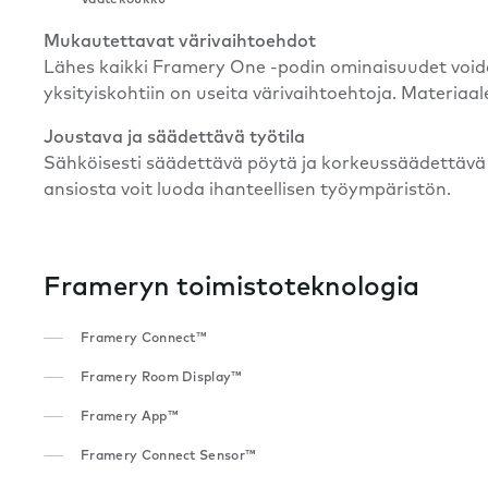
Mukautettavat värivaihtoehdot
Lähes kaikki Framery One -podin ominaisuudet voida
yksityiskohtiin on useita värivaihtoehtoja. Materia
Joustava ja säädettävä työtila
Sähköisesti säädettävä pöytä ja korkeussäädettävä 
ansiosta voit luoda ihanteellisen työympäristön.
Frameryn toimistoteknologia
Framery Connect™
Framery Room Display™
Framery App™
Framery Connect Sensor™