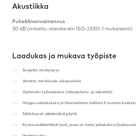
Akustiikka
Puheäänenvaimennus
30 dB (mitattu standardin ISO-23351-1 mukaisesti)
Laadukas ja mukava työpiste
Suojattu yksityisyys
Varattu-merkkivalo ulkopuolella
Optimoitu työvalaistus (videopuhelu- ja vakiotila)
Helppo valaistuksen ja ilmanvaihdon hallinta 5 tuuman kosket
Sähköisesti säädettävä pöytä
Korkeussäädettävä tuoli, jossa on kaksi jalkatukea (lisävarust
Vaatekoukku