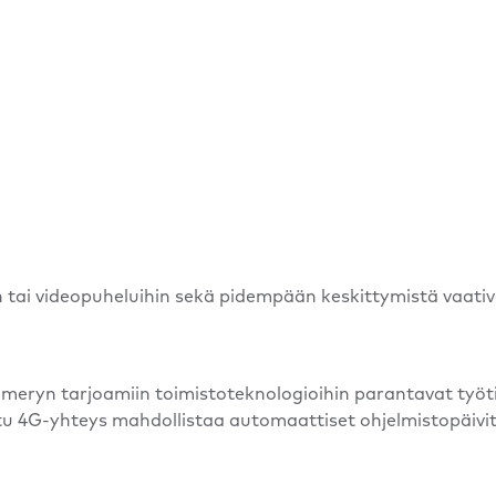
n tai videopuheluihin sekä pidempään keskittymistä vaati
meryn tarjoamiin toimistoteknologioihin parantavat työti
ettu 4G-yhteys mahdollistaa automaattiset ohjelmistopäivi