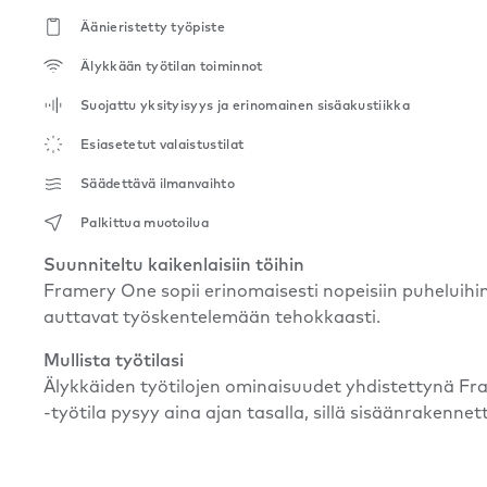
Äänieristetty työpiste
Älykkään työtilan toiminnot
Suojattu yksityisyys ja erinomainen sisäakustiikka
Esiasetetut valaistustilat
Säädettävä ilmanvaihto
Palkittua muotoilua
Suunniteltu kaikenlaisiin töihin
Framery One sopii erinomaisesti nopeisiin puheluihi
auttavat työskentelemään tehokkaasti.
Mullista työtilasi
Älykkäiden työtilojen ominaisuudet yhdistettynä Fra
-työtila pysyy aina ajan tasalla, sillä sisäänrakenn