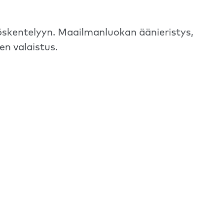
työskentelyyn. Maailmanluokan äänieristys,
n valaistus.