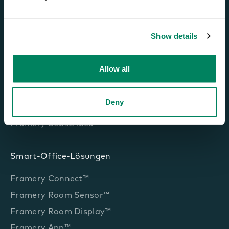
Show details
Bürokabinen
Framery One Compact™
Allow all
Framery One™
Framery Four™
Deny
Framery Six™
Framery Subscribed
Smart-Office-Lösungen
Framery Connect™
Framery Room Sensor™
Framery Room Display™
Framery App™