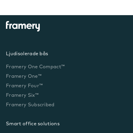
Ljudisolerade bås
Framery One Compact™
Framery One™
Framery Four™
Framery Six™
Framery Subscribed
Smart office solutions