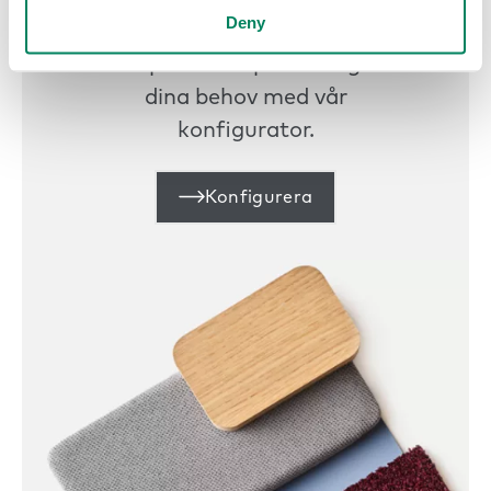
Konfigurera
Deny
Anpassa din podd enligt
dina behov med vår
konfigurator.
Konfigurera