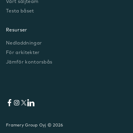
Vårt säljteam
Testa båset
Resurser
Nedladdningar
För arkitekter
Jämför kontorsbås
Facebook
Instagram
X
LinkedIn
Framery Group Oyj © 2026