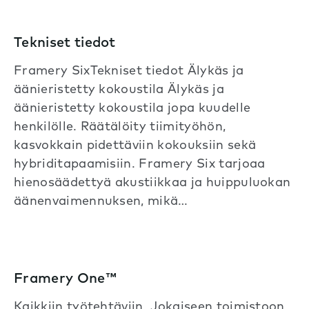
Tekniset tiedot
Framery SixTekniset tiedot Älykäs ja
äänieristetty kokoustila Älykäs ja
äänieristetty kokoustila jopa kuudelle
henkilölle. Räätälöity tiimityöhön,
kasvokkain pidettäviin kokouksiin sekä
hybriditapaamisiin. Framery Six tarjoaa
hienosäädettyä akustiikkaa ja huippuluokan
äänenvaimennuksen, mikä…
Framery One™
Kaikkiin työtehtäviin. Jokaiseen toimistoon.