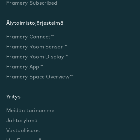
Framery Subscribed
Älytoimistojärjestelmä
Framery Connect™
Framery Room Sensor™
Framery Room Display™
Framery App™
Framery Space Overview™
Yritys
Meidän tarinamme
Johtoryhmä
Vastuullisuus