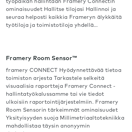
työpaikan hallintaan Framery Connectin
ominaisuudet Hallitse tilojasi Hallinnoi ja
seuraa helposti kaikkia Frameryn älykkäitä
työtiloja ja toimistotiloja yhdellä…
Framery Room Sensor™
framery CONNECT Hyödynnettävää tietoa
toimiston arjesta Tarkastele selkeitä
visuaalisia raportteja Framery Connect -
hallintatyökalussamme tai vie tiedot
ulkoisiin raportointijärjestelmiin. Framery
Room Sensorin tärkeimmät ominaisuudet
Yksityisyyden suoja Millimetriaaltotekniikka
mahdollistaa täysin anonyymin