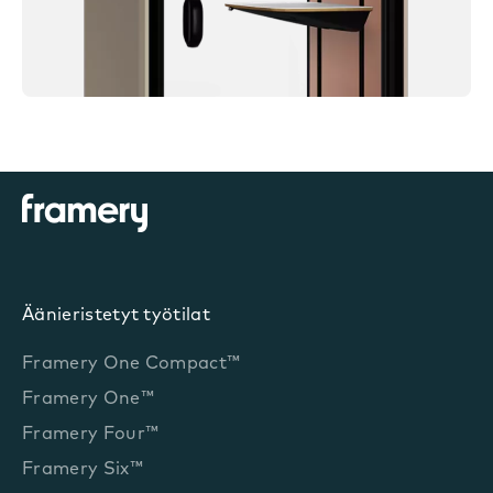
Äänieristetyt työtilat
Framery One Compact™
Framery One™
Framery Four™
Framery Six™