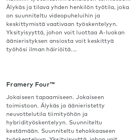
Älykäs ja tilava yhden henkilön työtila, joka
on suunniteltu videopuheluihin ja
keskittymistä vaativaan työskentelyyn.
Yksityisyyttä, johon voit luottaa A-luokan
äänieristyksen ansiosta voit keskittyä
työhösi ilman häiriöitä.…
Framery Four™
Jokaiseen tapaamiseen. Jokaiseen
toimistoon. Älykäs ja äänieristetty
neuvottelutila tiimityöhön ja
hybridityöskentelyyn. Suunniteltu
kestämään. Suunniteltu tehokkaaseen
työskentelyyn. Yksityisyyttä, johon voit