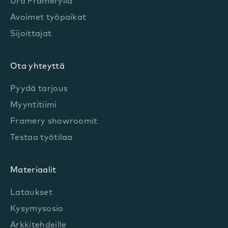
Ura Framerylla
Avoimet työpaikat
Sijoittajat
Ota yhteyttä
Pyydä tarjous
Myyntitiimi
Framery showroomit
Testaa työtilaa
Materiaalit
Lataukset
Kysymysosio
Arkkitehdeille