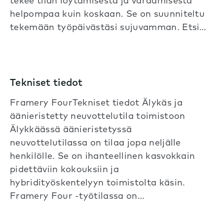
tekee tilan löytämisestä ja varaamisesta
helpompaa kuin koskaan. Se on suunniteltu
tekemään työpäivästäsi sujuvamman. Etsi…
Tekniset tiedot
Framery FourTekniset tiedot Älykäs ja
äänieristetty neuvottelutila toimistoon
Älykkäässä äänieristetyssä
neuvottelutilassa on tilaa jopa neljälle
henkilölle. Se on ihanteellinen kasvokkain
pidettäviin kokouksiin ja
hybridityöskentelyyn toimistolta käsin.
Framery Four -työtilassa on…