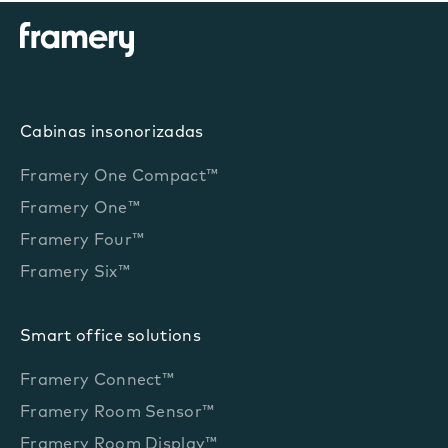
Cabinas insonorizadas
Framery One Compact™
Framery One™
Framery Four™
Framery Six™
Smart office solutions
Framery Connect™
Framery Room Sensor™
Framery Room Display™